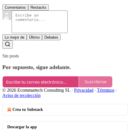
Comentarios
Restacks
Lo mejor de
Último
Debates
Sin posts
Por supuesto, sigue adelante.
Suscribirse
© 2026 Ecommartech Consulting SL
·
Privacidad
∙
Términos
∙
Aviso de recolección
Crea tu Substack
Descargar la app