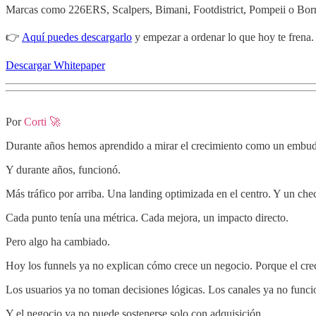
Marcas como 226ERS, Scalpers, Bimani, Footdistrict, Pompeii o Born
👉
Aquí puedes descargarlo
y empezar a ordenar lo que hoy te frena.
Descargar Whitepaper
Por
Corti 🚀
Durante años hemos aprendido a mirar el crecimiento como un embu
Y durante años, funcionó.
Más tráfico por arriba. Una landing optimizada en el centro. Y un che
Cada punto tenía una métrica. Cada mejora, un impacto directo.
Pero algo ha cambiado.
Hoy los funnels ya no explican cómo crece un negocio. Porque el crec
Los usuarios ya no toman decisiones lógicas. Los canales ya no func
Y el negocio ya no puede sostenerse solo con adquisición.