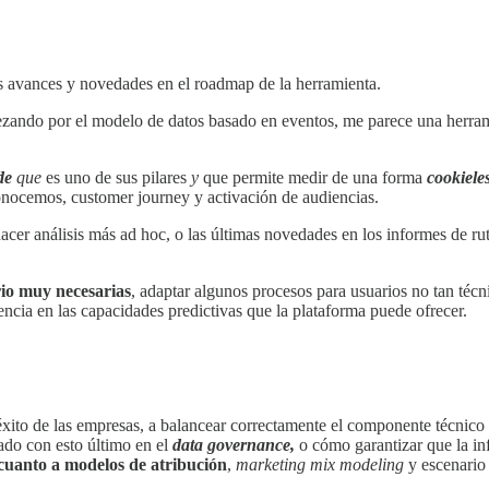
s avances y novedades en el roadmap de la herramienta.
pezando por el modelo de datos basado en eventos, me parece una herra
de
que
es uno de sus pilares
y
que permite medir de una forma
cookiele
í conocemos, customer journey y activación de audiencias.
er análisis más ad hoc, o las últimas novedades en los informes de ru
rio muy necesarias
, adaptar algunos procesos para usuarios no tan té
cia en las capacidades predictivas que la plataforma puede ofrecer.
éxito de las empresas, a balancear correctamente el componente técnico d
ado con esto último en el
data governance,
o cómo garantizar que la in
cuanto a modelos de atribución
,
marketing mix modeling
y escenari