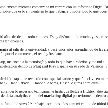
complementé mientras comenzaba mi carrera con un máster de Digital Bu
sobre que es lo siguiente en lo que trabajaré y sobre todo lo que ocurre
 10 años desde que todo empezó. Estoy disfrutándolo mucho y espero s
es tan diversos.
spaña
al salir de la universidad, y pasé unos años aprendiendo de las á
n por el ecommerce, el retail y los datos.
-up, me encanta la tecnología y todo lo que hay alrededor, y me uní a
 aceleración dentro de
Plug and Play
España en su sede de Valencia, y 
l Merkle), etapa que recuerdo con especial cariño y que fue clave en mi
abank, Banc Sabadell, Danone, Abertis, Caser Seguros entre otras…
 aprender lo necesario técnicamente hasta que llegué a
Inditex,
algo que
o de
data analytics
como del
marketing digital
posteriormente dentro 
al fútbol no sirvo 🙄, trabajé hace unos años para mi equipo de fútbol 