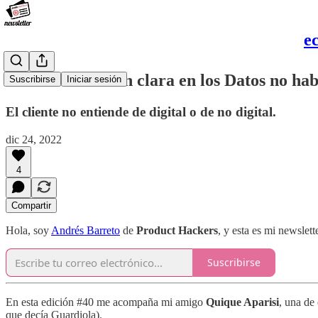
e
Sin una dirección clara en los Datos no h
Suscribirse
Iniciar sesión
El cliente no entiende de digital o de no digital.
dic 24, 2022
4
Compartir
Hola, soy
Andrés Barreto
de
Product Hackers
, y esta es mi newsle
Suscribirse
En esta edición #40 me acompaña mi amigo
Quique Aparisi
, una de
que decía Guardiola).