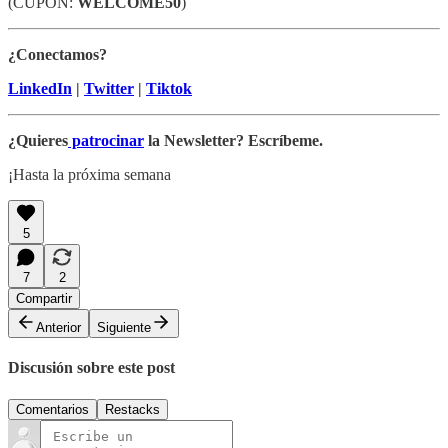
(CUPÓN:
WELCOME50
)
¿Conectamos?
LinkedIn
|
Twitter
|
Tiktok
¿Quieres
patrocinar
la Newsletter? Escríbeme.
¡Hasta la próxima semana
5
7
2
Compartir
Anterior
Siguiente
Discusión sobre este post
Comentarios
Restacks