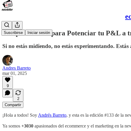
e
7 Experimentos para Potenciar tu P&L a 
Suscribirse
Iniciar sesión
Si no estás midiendo, no estás experimentando. Estás
Andres Barreto
mar 01, 2025
9
2
Compartir
¡Hola a todos! Soy
Andrés Barreto
, y esta es la edición #133 de la n
Ya somos
+3030
apasionados del ecommerce y el marketing en la newsl